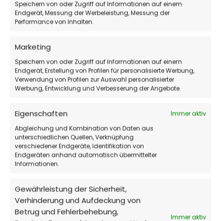
Speichern von oder Zugriff auf Informationen auf einem
Endgerät, Messung der Werbeleistung, Messung der
Performance von Inhalten.
Klicke hier, um Marketing-Cookies zu
akzeptieren und diesen Inhalt zu aktivieren
Marketing
Speichern von oder Zugriff auf Informationen auf einem
Anfrage
Endgerät, Erstellung von Profilen für personalisierte Werbung,
Verwendung von Profilen zur Auswahl personalisierter
Werbung, Entwicklung und Verbesserung der Angebote.
Partnerschaft
Eigenschaften
Immer aktiv
Sie möchte das wir Ihre Produkte mit in unserer
Abgleichung und Kombination von Daten aus
unterschiedlichen Quellen, Verknüpfung
Produktpalette aufnehmen, dann senden Sie uns
verschiedener Endgeräte, Identifikation von
eine Anfrage über die Partnerplattform
Endgeräten anhand automatisch übermittelter
Informationen.
webgains.com
*
Gewährleistung der Sicherheit,
Newsletter Anmeldung
Verhinderung und Aufdeckung von
Betrug und Fehlerbehebung,
Immer aktiv