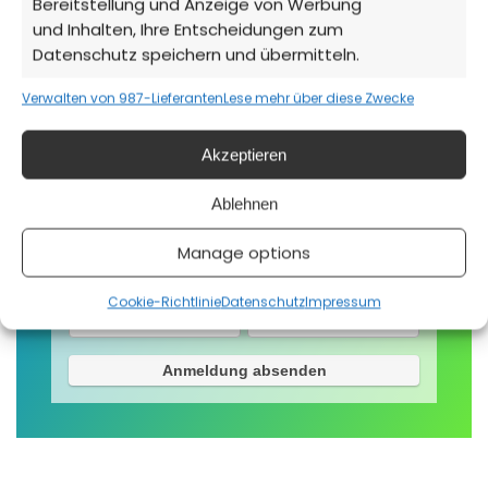
Bereitstellung und Anzeige von Werbung
und Inhalten, Ihre Entscheidungen zum
Datenschutz speichern und übermitteln.
Hi und Willkommen!
Geben sie ihre Email Adresse ein um
Verwalten von 987-Lieferanten
Lese mehr über diese Zwecke
zukünftig Newsletter von uns zu erhalten.
Akzeptieren
Email
Ablehnen
Manage options
Vorname
Nachname
Cookie-Richtlinie
Datenschutz
Impressum